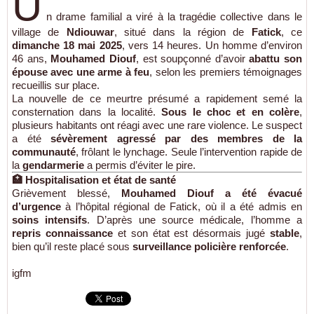
U
n drame familial a viré à la tragédie collective dans le
village de
Ndiouwar
, situé dans la région de
Fatick
, ce
dimanche 18 mai 2025
, vers 14 heures. Un homme d’environ
46 ans,
Mouhamed Diouf
, est soupçonné d’avoir
abattu son
épouse avec une arme à feu
, selon les premiers témoignages
recueillis sur place.
La nouvelle de ce meurtre présumé a rapidement semé la
consternation dans la localité.
Sous le choc et en colère
,
plusieurs habitants ont réagi avec une rare violence. Le suspect
a été
sévèrement agressé par des membres de la
communauté
, frôlant le lynchage. Seule l’intervention rapide de
la
gendarmerie
a permis d’éviter le pire.
🏥
Hospitalisation et état de santé
Grièvement blessé,
Mouhamed Diouf a été évacué
d’urgence
à l’hôpital régional de Fatick, où il a été admis en
soins intensifs
. D’après une source médicale, l’homme a
repris connaissance
et son état est désormais jugé
stable
,
bien qu’il reste placé sous
surveillance policière renforcée
.
igfm