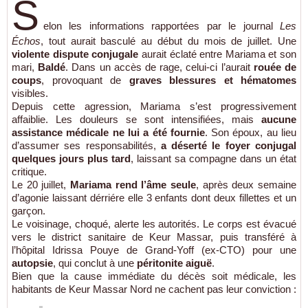
S
elon les informations rapportées par le journal
Les
Échos
, tout aurait basculé au début du mois de juillet. Une
violente dispute conjugale
aurait éclaté entre Mariama et son
mari,
Baldé
. Dans un accès de rage, celui-ci l’aurait
rouée de
coups
, provoquant de
graves blessures et hématomes
visibles.
Depuis cette agression, Mariama s’est progressivement
affaiblie. Les douleurs se sont intensifiées, mais
aucune
assistance médicale ne lui a été fournie
. Son époux, au lieu
d’assumer ses responsabilités,
a déserté le foyer conjugal
quelques jours plus tard
, laissant sa compagne dans un état
critique.
Le 20 juillet,
Mariama rend l’âme seule
, après deux semaine
d’agonie laissant dérriére elle 3 enfants dont deux fillettes et un
garçon.
Le voisinage, choqué, alerte les autorités. Le corps est évacué
vers le district sanitaire de Keur Massar, puis transféré à
l’hôpital Idrissa Pouye de Grand-Yoff (ex-CTO) pour une
autopsie
, qui conclut à une
péritonite aiguë
.
Bien que la cause immédiate du décès soit médicale, les
habitants de Keur Massar Nord ne cachent pas leur conviction :