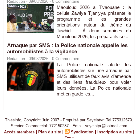
Rédaction
- 09/08/2026 -
0
Commentaire
Maouloud 2026 à Tivaouane : la
cellule Zawiya Tijaniyya présente le
programme et les grandes
orientations autour du thème du
Tawhid. À deux semaines du
Maouloud 2026, les préparatifs se...
Arnaque par SMS : la Police nationale appelle les
automobilistes à la vigilance
Rédaction
- 09/08/2026 -
0
Commentaire
La Police nationale alerte les
automobilistes sur une arnaque par
SMS utilisant de faux avis d’amende
et des liens frauduleux pour voler
leurs données. La Police nationale
met en garde les...
Thiesinfo, Copyright Juin 2007 - Propulsé par Seyelatyr: Tel 775312579.
Service Commercial: 772150237 - Email: seyelatyr@hotmail.com
|
|
|
|
Accès membres
Plan du site
Syndication
Inscription au site
Tags