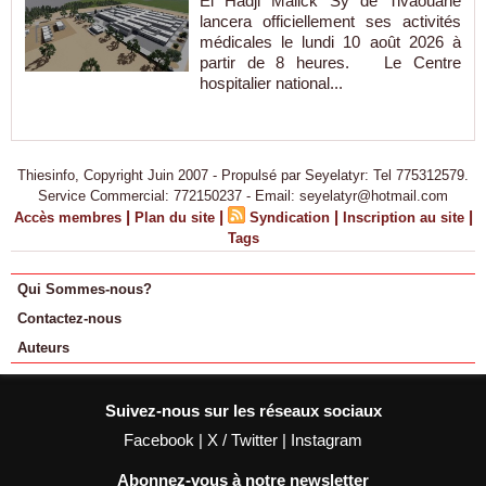
El Hadji Malick Sy de Tivaouane
lancera officiellement ses activités
médicales le lundi 10 août 2026 à
partir de 8 heures. Le Centre
hospitalier national...
Thiesinfo, Copyright Juin 2007 - Propulsé par Seyelatyr: Tel 775312579.
Service Commercial: 772150237 - Email: seyelatyr@hotmail.com
|
|
|
|
Accès membres
Plan du site
Syndication
Inscription au site
Tags
Qui Sommes-nous?
Contactez-nous
Auteurs
Suivez-nous sur les réseaux sociaux
Facebook
|
X / Twitter
|
Instagram
Abonnez-vous à notre newsletter