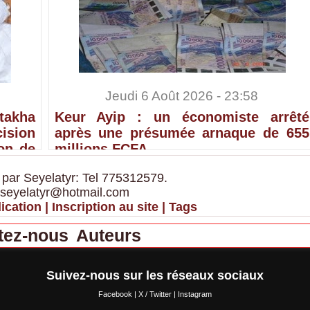
Jeudi 6 Août 2026 - 23:58
ntakha
Keur Ayip : un économiste arrêté
sion
après une présumée arnaque de 655
ion de
millions FCFA
 par Seyelatyr: Tel 775312579.
 seyelatyr@hotmail.com
ication
|
Inscription au site
|
Tags
tez-nous
Auteurs
Suivez-nous sur les réseaux sociaux
Facebook
|
X / Twitter
|
Instagram