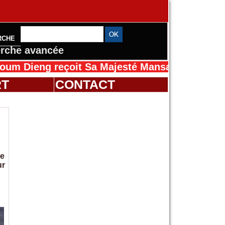
RCHE
rche avancée
reçoit Sa Majesté Mansah Cissé au Sénégal p
RT
CONTACT
de
ur