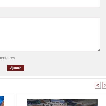
mentaires
<