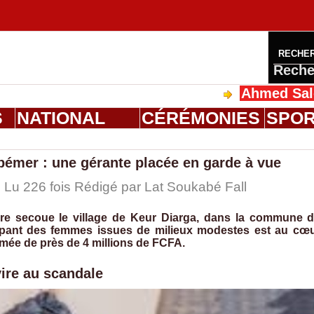
RECHE
Reche
Ahmed Saloum Dieng 
S
NATIONAL
CÉRÉMONIES
SPO
bémer : une gérante placée en garde à vue
 Lu 226 fois Rédigé par Lat Soukabé Fall
aire secoue le village de Keur Diarga, dans la commune 
upant des femmes issues de milieux modestes est au cœ
mée de près de 4 millions de FCFA.
ire au scandale