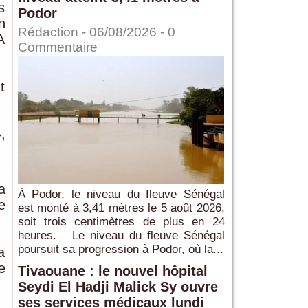
s
Podor
n
Rédaction
- 06/08/2026 -
0
A
Commentaire
t
,
a
À Podor, le niveau du fleuve Sénégal
e
est monté à 3,41 mètres le 5 août 2026,
soit trois centimètres de plus en 24
heures. Le niveau du fleuve Sénégal
poursuit sa progression à Podor, où la...
a
e
Tivaouane : le nouvel hôpital
Seydi El Hadji Malick Sy ouvre
ses services médicaux lundi