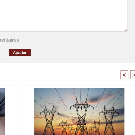
mentaires
<