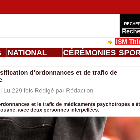
RECHE
Reche
ISM Thiès : grad
S
NATIONAL
CÉRÉMONIES
SPO
ification d’ordonnances et de trafic de
e
| Lu 229 fois Rédigé par
Rédaction
’ordonnances et le trafic de médicaments psychotropes a é
vaouane, avec deux personnes interpellées.