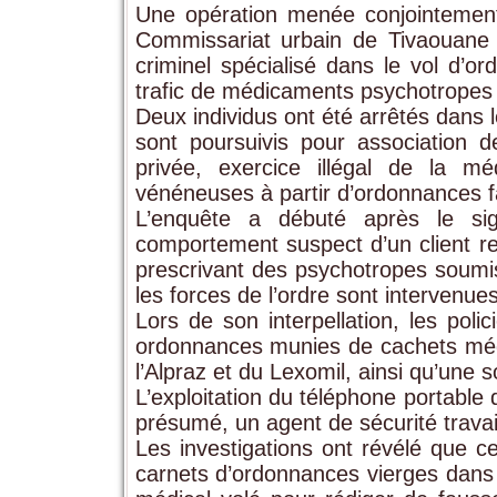
Une opération menée conjointement 
Commissariat urbain de Tivaouane 
criminel spécialisé dans le vol d’or
trafic de médicaments psychotropes
Deux individus ont été arrêtés dans l
sont poursuivis pour association d
privée, exercice illégal de la m
vénéneuses à partir d’ordonnances fa
L’enquête a débuté après le si
comportement suspect d’un client r
prescrivant des psychotropes soumis 
les forces de l’ordre sont intervenue
Lors de son interpellation, les pol
ordonnances munies de cachets méd
l’Alpraz et du Lexomil, ainsi qu’un
L’exploitation du téléphone portable 
présumé, un agent de sécurité trava
Les investigations ont révélé que ce 
carnets d’ordonnances vierges dans l