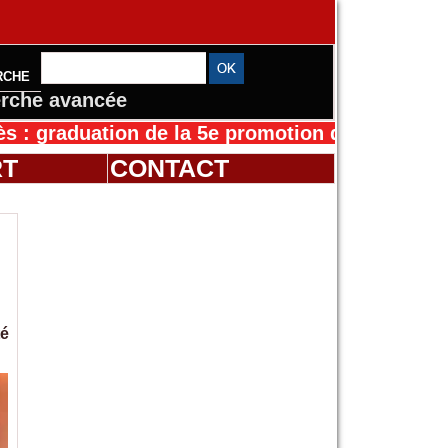
RCHE
rche avancée
uation de la 5e promotion de l’IFMES
30/07/20
RT
CONTACT
té