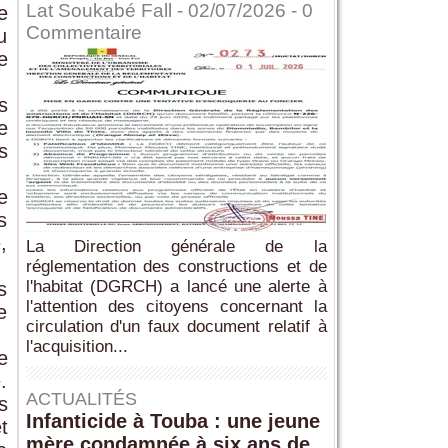
Lat Soukabé Fall - 02/07/2026 -
0
e
Commentaire
u
e
s
e
s
e
s
,
La Direction générale de la
réglementation des constructions et de
l'habitat (DGRCH) a lancé une alerte à
s
l'attention des citoyens concernant la
e
circulation d'un faux document relatif à
l'acquisition...
e
.
ACTUALITÉS
s
Infanticide à Touba : une jeune
t
mère condamnée à six ans de