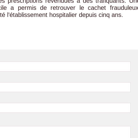
es prescriptions revendues à des trafiquants. Un
cile a permis de retrouver le cachet frauduleux
é l’établissement hospitalier depuis cinq ans.