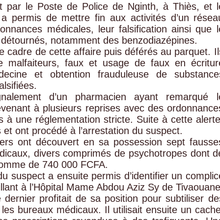
par le Poste de Police de Nginth, à Thiès, et l
a permis de mettre fin aux activités d’un résea
donnances médicales, leur falsification ainsi que l
 détournés, notamment des benzodiazépines.
e cadre de cette affaire puis déférés au parquet. Il
e malfaiteurs, faux et usage de faux en écritur
édecine et obtention frauduleuse de substance
lsifiées.
gnalement d’un pharmacien ayant remarqué l
evenant à plusieurs reprises avec des ordonnance
à une réglementation stricte. Suite à cette alerte
s et ont procédé à l’arrestation du suspect.
iciers ont découvert en sa possession sept fausse
icaux, divers comprimés de psychotropes dont d
e somme de 740 000 FCFA.
du suspect a ensuite permis d’identifier un complic
illant à l’Hôpital Mame Abdou Aziz Sy de Tivaouane
dernier profitait de sa position pour subtiliser de
es bureaux médicaux. Il utilisait ensuite un cache