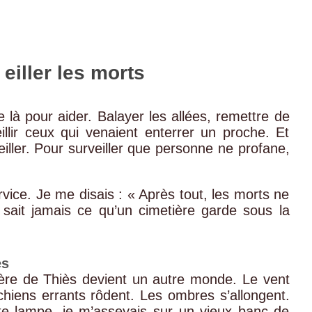
eiller les morts
e là pour aider. Balayer les allées, remettre de
illir ceux qui venaient enterrer un proche. Et
 veiller. Pour surveiller que personne ne profane,
rvice. Je me disais : « Après tout, les morts ne
sait jamais ce qu’un cimetière garde sous la
es
tière de Thiès devient un autre monde. Le vent
 chiens errants rôdent. Les ombres s’allongent.
ite lampe, je m’asseyais sur un vieux banc de