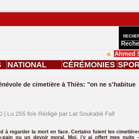
RECHE
Reche
Ahmed Saloum Die
S
NATIONAL
CÉRÉMONIES
SPO
névole de cimetière à Thiès: "on ne s’habitue
0 | Lu 255 fois Rédigé par Lat Soukabé Fall
 à regarder la mort en face. Certains fuient les cimetière
-pain ou un devoir moral. Moi, j’y ai offert mes nuits