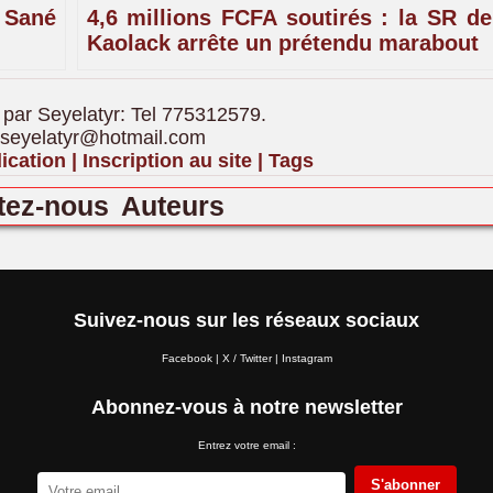
 Sané
4,6 millions FCFA soutirés : la SR de
Kaolack arrête un prétendu marabout
 par Seyelatyr: Tel 775312579.
 seyelatyr@hotmail.com
ication
|
Inscription au site
|
Tags
tez-nous
Auteurs
Suivez-nous sur les réseaux sociaux
Facebook
|
X / Twitter
|
Instagram
Abonnez-vous à notre newsletter
Entrez votre email :
S'abonner