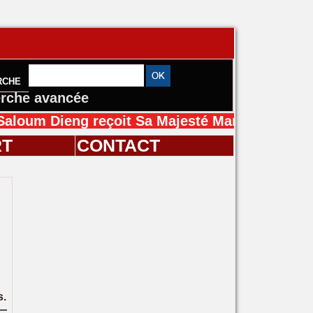
RCHE
rche avancée
ng reçoit Sa Majesté Mansah Cissé au Sénéga
RT
CONTACT
s.
 —