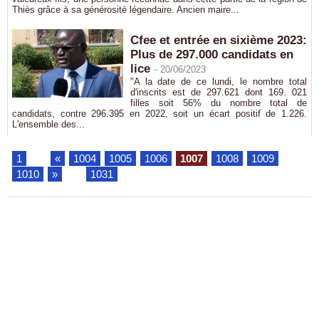
Thiès grâce à sa générosité légendaire. Ancien maire...
Cfee et entrée en sixième 2023:
Plus de 297.000 candidats en
lice
-
20/06/2023
"A la date de ce lundi, le nombre total
d'inscrits est de 297.621 dont 169. 021
filles soit 56% du nombre total de
candidats, contre 296.395 en 2022, soit un écart positif de 1.226.
L'ensemble des...
1
...
«
1004
1005
1006
1007
1008
1009
1010
»
...
1031