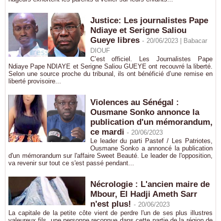
Justice: Les journalistes Pape
Ndiaye et Serigne Saliou
Gueye libres
-
20/06/2023 |
Babacar
DIOUF
C’est officiel. Les Journalistes Pape
Ndiaye Pape NDIAYE et Serigne Saliou GUEYE ont recouvré la liberté.
Selon une source proche du tribunal, ils ont bénéficié d’une remise en
liberté provisoire...
Violences au Sénégal :
Ousmane Sonko annonce la
publication d'un mémorandum,
ce mardi
-
20/06/2023
Le leader du parti Pastef / Les Patriotes,
Ousmane Sonko a annoncé la publication
d'un mémorandum sur l'affaire Sweet Beauté. Le leader de l'opposition,
va revenir sur tout ce s'est passé pendant...
Nécrologie : L'ancien maire de
Mbour, El Hadji Ameth Sarr
n'est plus!
-
20/06/2023
La capitale de la petite côte vient de perdre l'un de ses plus illustres
valeureux fils, une personne reconnue dans cette partie de la région de