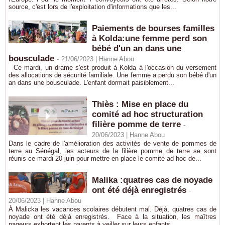
source, c'est lors de l'exploitation d'informations que les...
Paiements de bourses familles
à Kolda:une femme perd son
bébé d'un an dans une
bousculade
-
21/06/2023 |
Hanne Abou
Ce mardi, un drame s'est produit à Kolda à l'occasion du versement
des allocations de sécurité familiale. Une femme a perdu son bébé d'un
an dans une bousculade. L'enfant dormait paisiblement...
Thiès : Mise en place du
comité ad hoc structuration
filière pomme de terre
-
20/06/2023 |
Hanne Abou
Dans le cadre de l'amélioration des activités de vente de pommes de
terre au Sénégal, les acteurs de la filière pomme de terre se sont
réunis ce mardi 20 juin pour mettre en place le comité ad hoc de...
Malika :quatres cas de noyade
ont été déjà enregistrés
-
20/06/2023 |
Hanne Abou
À Malicka les vacances scolaires débutent mal. Déjà, quatres cas de
noyade ont été déjà enregistrés. Face à la situation, les maîtres
nageurs exhortent les parents à veiller sur leurs enfants...