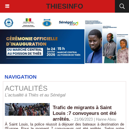
THIESINFO
NAVIGATION
ACTUALITÉS
L'actualité à Thiès et au Sénégal
Trafic de migrants à Saint
Louis :7 convoyeurs ont été
arrêtés.
-
21/06/2023 |
Hanne Abou
À Saint Louis, la police réussit à déjouer des bateaux à destination de
l'Europe. Pour le moment 7 convoyeurs ont été arrêtés. Selon notre