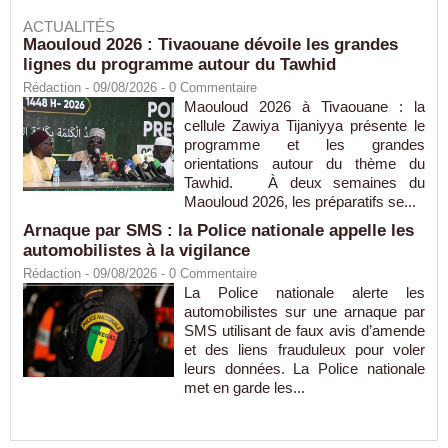
ACTUALITÉS
Maouloud 2026 : Tivaouane dévoile les grandes
lignes du programme autour du Tawhid
Rédaction
- 09/08/2026 -
0
Commentaire
Maouloud 2026 à Tivaouane : la
cellule Zawiya Tijaniyya présente le
programme et les grandes
orientations autour du thème du
Tawhid. À deux semaines du
Maouloud 2026, les préparatifs se...
Arnaque par SMS : la Police nationale appelle les
automobilistes à la vigilance
Rédaction
- 09/08/2026 -
0
Commentaire
La Police nationale alerte les
automobilistes sur une arnaque par
SMS utilisant de faux avis d’amende
et des liens frauduleux pour voler
leurs données. La Police nationale
met en garde les...