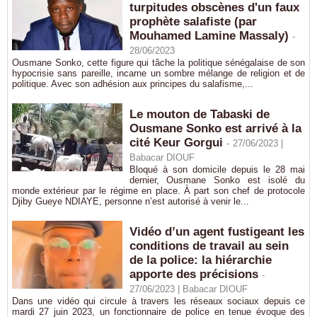
turpitudes obscènes d'un faux
prophète salafiste (par
Mouhamed Lamine Massaly)
-
28/06/2023
Ousmane Sonko, cette figure qui tâche la politique sénégalaise de son
hypocrisie sans pareille, incarne un sombre mélange de religion et de
politique. Avec son adhésion aux principes du salafisme,...
Le mouton de Tabaski de
Ousmane Sonko est arrivé à la
cité Keur Gorgui
-
27/06/2023 |
Babacar DIOUF
Bloqué à son domicile depuis le 28 mai
dernier, Ousmane Sonko est isolé du
monde extérieur par le régime en place. À part son chef de protocole
Djiby Gueye NDIAYE, personne n’est autorisé à venir le...
Vidéo d’un agent fustigeant les
conditions de travail au sein
de la police: la hiérarchie
apporte des précisions
-
27/06/2023 |
Babacar DIOUF
Dans une vidéo qui circule à travers les réseaux sociaux depuis ce
mardi 27 juin 2023, un fonctionnaire de police en tenue évoque des