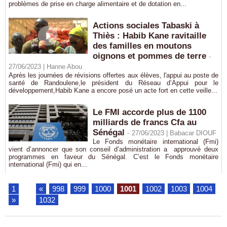
problèmes de prise en charge alimentaire et de dotation en...
Actions sociales Tabaski à
Thiès : Habib Kane ravitaille
des familles en moutons
oignons et pommes de terre
-
27/06/2023 |
Hanne Abou
Après les journées de révisions offertes aux élèves, l'appui au poste de
santé de Randoulene,le président du Réseau d’Appui pour le
développement,Habib Kane a encore posé un acte fort en cette veille...
Le FMI accorde plus de 1100
milliards de francs Cfa au
Sénégal
-
27/06/2023 |
Babacar DIOUF
Le Fonds monétaire international (Fmi)
vient d’annoncer que son conseil d’administration a approuvé deux
programmes en faveur du Sénégal. C’est le Fonds monétaire
international (Fmi) qui en...
1
...
«
998
999
1000
1001
1002
1003
1004
»
...
1032