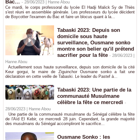
Bac…
-
28/06/2023 |
Hanne Abou
Ce mardi, le corps professoral du lycée El Hadji Malick Sy de Thiès
s'est réuni en assemblée générale. Les professeurs du lycée décident
de Boycotter l'examen du Bac et faire un blocus quant à la...
Tabaski 2023: Depuis son
domicile sous haute
surveillance, Ousmane sonko
montre son belier qu'il prétend
sacrifier pour la fête
-
28/06/2023 |
Hanne Abou
Actuellement sous haute surveillance, depuis son domicile de la cité
Keur gorgui, le maire de Ziguinchor Ousmane sonko a fait une
déclaration en cette veille de Tabaski. Le leader du Pastef à...
Tabaski 2023: Une partie de la
communauté Musulmane
célèbre la fête ce mercredi
-
28/06/2023 |
Hanne Abou
Une partie de la communauté musulmane du Sénégal célèbre la fête
de l'Aïd El Kebir, ce mercredi 28 juin. Cependant, la grande majorité
des musulmans du Sénégal accompliront le sacrifice...
​Ousmane Sonko : les