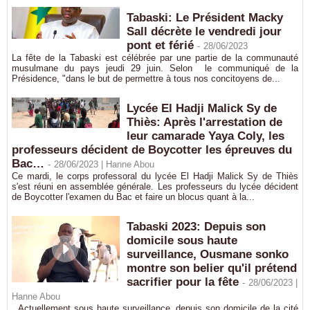
Tabaski: Le Président Macky
Sall décrète le vendredi jour
pont et férié
-
28/06/2023
La fête de la Tabaski est célébrée par une partie de la communauté
musulmane du pays jeudi 29 juin. Selon le communiqué de la
Présidence, "dans le but de permettre à tous nos concitoyens de...
Lycée El Hadji Malick Sy de
Thiès: Après l'arrestation de
leur camarade Yaya Coly, les
professeurs décident de Boycotter les épreuves du
Bac…
-
28/06/2023 |
Hanne Abou
Ce mardi, le corps professoral du lycée El Hadji Malick Sy de Thiès
s'est réuni en assemblée générale. Les professeurs du lycée décident
de Boycotter l'examen du Bac et faire un blocus quant à la...
Tabaski 2023: Depuis son
domicile sous haute
surveillance, Ousmane sonko
montre son belier qu'il prétend
sacrifier pour la fête
-
28/06/2023 |
Hanne Abou
Actuellement sous haute surveillance, depuis son domicile de la cité