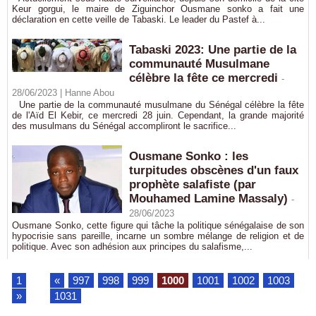
Keur gorgui, le maire de Ziguinchor Ousmane sonko a fait une
déclaration en cette veille de Tabaski. Le leader du Pastef à...
Tabaski 2023: Une partie de la
communauté Musulmane
célèbre la fête ce mercredi
-
28/06/2023 |
Hanne Abou
Une partie de la communauté musulmane du Sénégal célèbre la fête
de l'Aïd El Kebir, ce mercredi 28 juin. Cependant, la grande majorité
des musulmans du Sénégal accompliront le sacrifice...
​Ousmane Sonko : les
turpitudes obscènes d'un faux
prophète salafiste (par
Mouhamed Lamine Massaly)
-
28/06/2023
Ousmane Sonko, cette figure qui tâche la politique sénégalaise de son
hypocrisie sans pareille, incarne un sombre mélange de religion et de
politique. Avec son adhésion aux principes du salafisme,...
1
...
«
997
998
999
1000
1001
1002
1003
»
...
1031