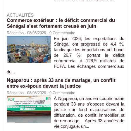
ACTUALITÉS
Commerce extérieur : le déficit commercial du
Sénégal s’est fortement creusé en juin
Rédaction
- 08/08/2026 -
0
Commentaire
En juin 2026, les exportations du
Sénégal ont progressé de 4,4 %,
tandis que les importations ont bondi
de 26,7 %, portant le déficit
commercial à 128,9 milliards de
FCFA. Les échanges commerciaux
du...
Ngaparou : après 33 ans de mariage, un conflit
entre ex-époux devant la justice
Rédaction
- 08/08/2026 -
0
Commentaire
À Ngaparou, un ancien couple marié
pendant 33 ans s’oppose devant la
justice sur fond d’accusations de
diffamation, de conflit immobilier et
de remariage. Après 33 années de
vie conjugale, un...