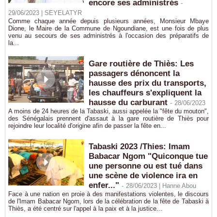
encore ses administrés
-
29/06/2023 |
SEYELATYR
Comme chaque année depuis plusieurs années, Monsieur Mbaye
Dione, le Maire de la Commune de Ngoundiane, est une fois de plus
venu au secours de ses administrés à l'occasion des préparatifs de
la...
Gare routière de Thiès: Les
passagers dénoncent la
hausse des prix du transports,
les chauffeurs s'expliquent la
hausse du carburant
-
28/06/2023
A moins de 24 heures de la Tabaski, aussi appelée la "fête du mouton",
des Sénégalais prennent d'assaut à la gare routière de Thiès pour
rejoindre leur localité d'origine afin de passer la fête en...
Tabaski 2023 /Thies: Imam
Babacar Ngom "Quiconque tue
une personne ou est tué dans
une scène de violence ira en
enfer..."
-
28/06/2023 |
Hanne Abou
Face à une nation en proie à des manifestations violentes, le discours
de l'Imam Babacar Ngom, lors de la célébration de la fête de Tabaski à
Thiès, a été centré sur l'appel à la paix et à la justice...