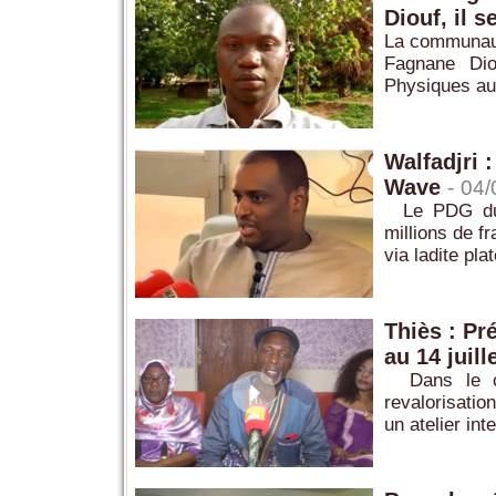
Diouf, il s
La communauté
Fagnane Dio
Physiques au
Walfadjri 
Wave
-
04/
Le PDG du g
millions de f
via ladite pl
Thiès : Pré
au 14 juill
Dans le cad
revalorisatio
un atelier int