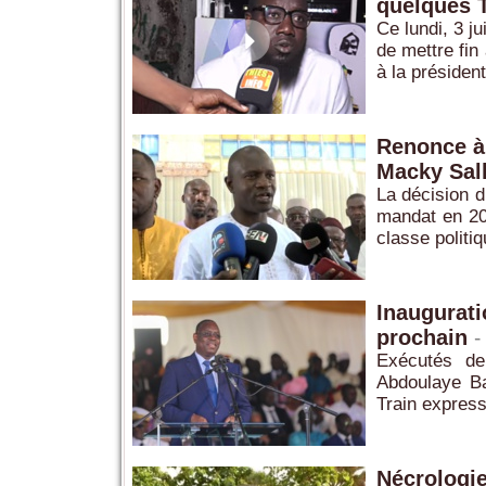
quelques 
Ce lundi, 3 j
de mettre fin
à la président
Renonce à 
Macky Sall
La décision 
mandat en 20
classe politi
Inaugurati
prochain
-
Exécutés de
Abdoulaye Ba
Train express 
Nécrologie