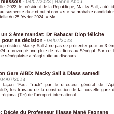
Thiessois
-
04/07/2023 |
Hanne Abou
uillet 2023, le président de la République, Macky Sall, a déci
 au suspense du « ni oui ni non » sur sa probable candidatu
ielle du 25 février 2024. « Ma...
un 3 ème mandat: Dr Babacar Diop félicite
 pour sa décision
-
04/07/2023
du président Macky Sall à ne pas se présenter pour un 3 è
24 a provoqué une pluie de réactions au Sénégal. Sur ce, 
que sénégalaise a réagi suite au discours...
on Gare AIBD: Macky Sall à Diass samedi
04/07/2023
 façon "Fast Track" par le directeur général de l'Ap
ldé, les travaux de la construction de la nouvelle gare 
régional (Ter) de l'aéroport international...
: Décès du Professeur Iliasse Mané Fagnane