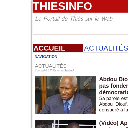
THIESINFO
Le Portail de Thiès sur le Web
ACCUEIL
ACTUALITÉ
NAVIGATION
ACTUALITÉS
L'actualité à Thiès et au Sénégal
Abdou Dio
pas fonder
démocrati
Sa parole est
Abdou Diouf
consacré à la
(Vidéo) Ap