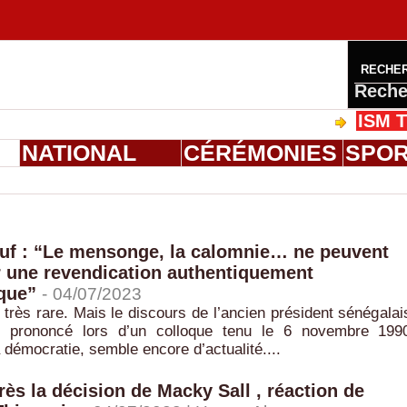
RECHE
Reche
ISM Thiès : 
S
NATIONAL
CÉRÉMONIES
SPO
uf : “Le mensonge, la calomnie… ne peuvent
 une revendication authentiquement
que”
-
04/07/2023
 très rare. Mais le discours de l’ancien président sénégalai
, prononcé lors d’un colloque tenu le 6 novembre 199
 démocratie, semble encore d’actualité....
rès la décision de Macky Sall , réaction de