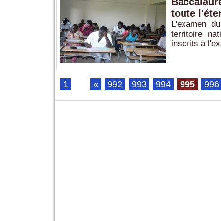
Baccalauré
toute l'éte
L'examen du 
territoire n
inscrits à l'
1
...
«
992
993
994
995
996