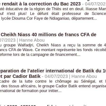
e rendait à la correction du Bac 2023
-
04/07/202
 éducative de la région de Thiès est en deuil. Iliasse Ma
uf n'est plus! Le défunt était professeur de Scienc
 lycée Diouma Cor Faye de Ndiaganiao, département...
: Cheikh Niass 40 millions de francs CFA de
07/2023 |
Hanne Abou
roupe Walfadjri, Cheikh Niass a reçu la somme de 
rancs CFA de Wave. Ce montant représente les fonds récolt
ateforme lors de la campagne de financement...
paration de l'atelier international de Batik du 1
et par Cadior Batik
-
04/07/2023 |
Hanne Abou
re de la lutte contre le chômage au Sénégal, et 
n des tissus africains, le groupe Cadior Batik entend organis
ernational de formation pour initier...