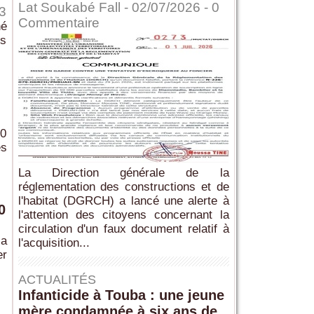
Lat Soukabé Fall - 02/07/2026 -
0
3
Commentaire
né
es
40
és
La Direction générale de la
réglementation des constructions et de
l'habitat (DGRCH) a lancé une alerte à
0
l'attention des citoyens concernant la
circulation d'un faux document relatif à
la
l'acquisition...
er
ACTUALITÉS
Infanticide à Touba : une jeune
mère condamnée à six ans de