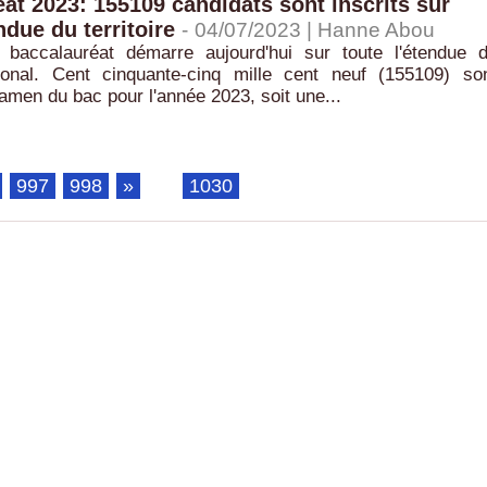
at 2023: 155109 candidats sont inscrits sur
ndue du territoire
-
04/07/2023 |
Hanne Abou
baccalauréat démarre aujourd'hui sur toute l'étendue 
ational. Cent cinquante-cinq mille cent neuf (155109) so
examen du bac pour l'année 2023, soit une...
997
998
»
...
1030