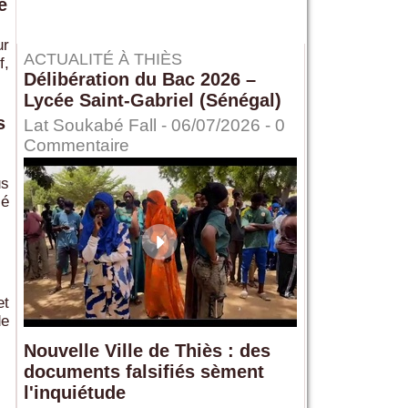
e
ur
ACTUALITÉ À THIÈS
f,
Délibération du Bac 2026 –
Lycée Saint-Gabriel (Sénégal)
s
Lat Soukabé Fall - 06/07/2026 -
0
Commentaire
us
sé
et
de
Nouvelle Ville de Thiès : des
documents falsifiés sèment
l'inquiétude