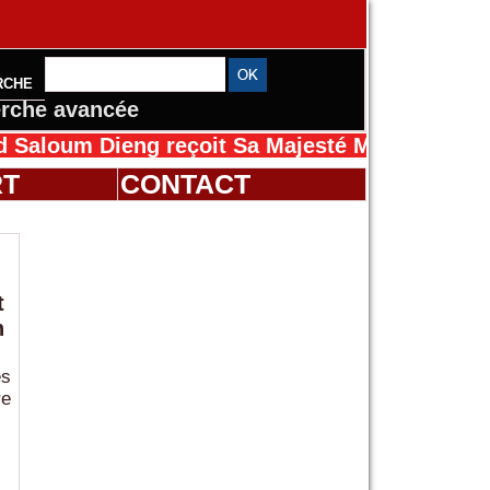
RCHE
rche avancée
 Dieng reçoit Sa Majesté Mansah Cissé au Sén
RT
CONTACT
t
n
ès
re