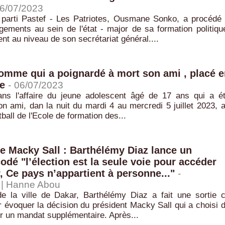
6/07/2023
 parti Pastef - Les Patriotes, Ousmane Sonko, a procédé
ements au sein de l'état - major de sa formation politiqu
ent au niveau de son secrétariat général....
omme qui a poignardé à mort son ami , placé e
e
-
06/07/2023
ns l'affaire du jeune adolescent âgé de 17 ans qui a é
n ami, dan la nuit du mardi 4 au mercredi 5 juillet 2023, 
tball de l'Ecole de formation des...
e Macky Sall : Barthélémy Diaz lance un
dé "l’élection est la seule voie pour accéder
, Ce pays n’appartient à personne..."
-
 |
Hanne Abou
la ville de Dakar, Barthélémy Diaz a fait une sortie 
 évoquer la décision du président Macky Sall qui a choisi 
r un mandat supplémentaire. Après...