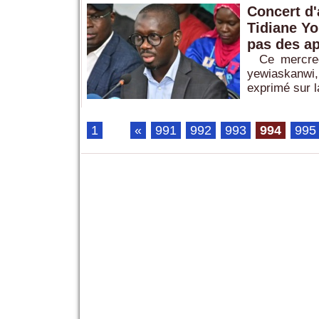
Concert d'
Tidiane Yo
pas des ap
Ce mercredi
yewiaskanwi,
exprimé sur l
1
...
«
991
992
993
994
995