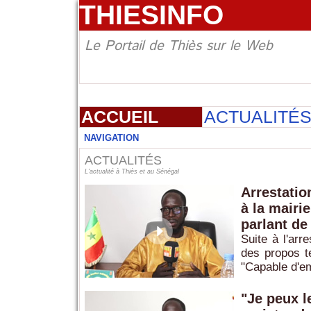
THIESINFO
Le Portail de Thiès sur le Web
ACCUEIL
ACTUALITÉ
NAVIGATION
ACTUALITÉS
L'actualité à Thiès et au Sénégal
Arrestatio
à la mairi
parlant de
Suite à l'ar
des propos te
"Capable d'em
"Je peux l