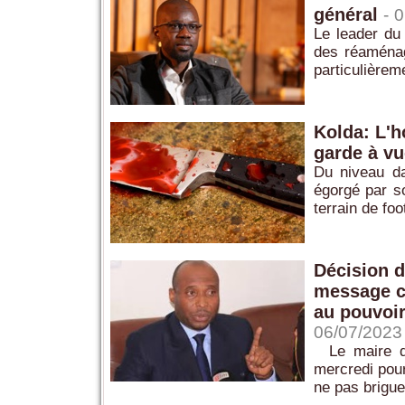
général
-
0
Le leader du
des réaménag
particulièrem
Kolda: L'h
garde à vu
Du niveau da
égorgé par so
terrain de foo
Décision d
message co
au pouvoir
06/07/2023
Le maire de 
mercredi pour
ne pas brigue