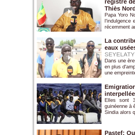
registre d
Thiès Nor
Papa Yoro Nd
l'indulgence 
récemment arr
La contrib
eaux usées
SEYELATY
Dans une ère 
en plus d'amp
une empreinte
Emigration
interpellé
Elles sont 
guinéenne à ê
Sindia alors q
Pastef: O