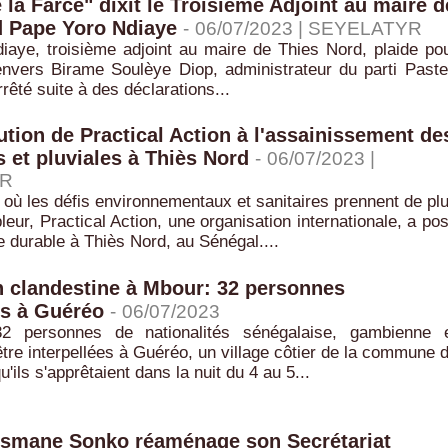
e la Farce" dixit le Troisième Adjoint au maire d
d Pape Yoro Ndiaye
-
06/07/2023 |
SEYELATYR
iaye, troisième adjoint au maire de Thies Nord, plaide po
envers Birame Soulèye Diop, administrateur du parti Paste
êté suite à des déclarations...
ution de Practical Action à l'assainissement de
 et pluviales à Thiès Nord
-
06/07/2023 |
R
où les défis environnementaux et sanitaires prennent de pl
leur, Practical Action, une organisation internationale, a po
 durable à Thiès Nord, au Sénégal....
 clandestine à Mbour: 32 personnes
es à Guéréo
-
06/07/2023
32 personnes de nationalités sénégalaise, gambienne 
tre interpellées à Guéréo, un village côtier de la commune 
u'ils s'apprêtaient dans la nuit du 4 au 5...
usmane Sonko réaménage son Secrétariat