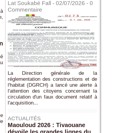
Lat Soukabé Fall - 02/07/2026 -
0
Commentaire
 à
e,
n
té
au
La Direction générale de la
réglementation des constructions et de
l'habitat (DGRCH) a lancé une alerte à
l'attention des citoyens concernant la
circulation d'un faux document relatif à
l'acquisition...
ce
ACTUALITÉS
de
Maouloud 2026 : Tivaouane
dévoile les grandes lignes du