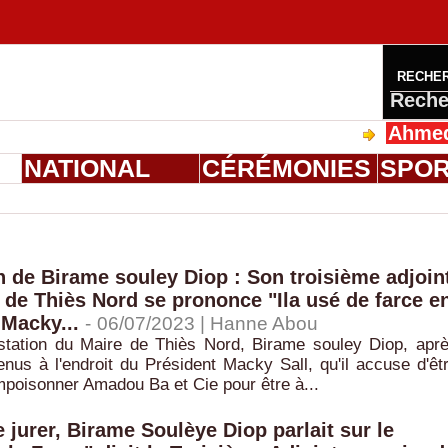
RECHE
Reche
Ahmed Saloum
S
NATIONAL
CÉRÉMONIES
SPO
n de Birame souley Diop : Son troisième adjoin
e de Thiès Nord se prononce "Ila usé de farce e
 Macky...
-
06/07/2023 |
Hanne Abou
restation du Maire de Thiès Nord, Birame souley Diop, apr
nus à l'endroit du Président Macky Sall, qu'il accuse d'êt
poisonner Amadou Ba et Cie pour être à...
e jurer, Birame Soulèye Diop parlait sur le