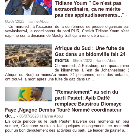
Tidiane Youm " Ce n'est pas
extraordinaire, ça ne mérite
pas des applaudissements..."
-
06/07/2023 |
Hanne Abou
Ce mercredi, à l'occasion de la conférence de presse organisée par
yewiaskanwi, le coordinateur du parti PUR, Cheikh Tidiane Youm s'est
exprimé sur la décision de Macky Sall qui a renoncé à sa...
Afrique du Sud : Une fuite de
Gaz dans un bidonville fait 24
morts
-
06/07/2023 |
Hanne Abou
Ce mercredi, à Boksburg, une quarantaine
de kilomètres à l'est de Johannesburg (
Afrique du Sud),au moinsAu moins 24 personnes, dont des enfants,
ont trouvé la mort après une fuite de gaz dans un...
"Remaniement" au sein du
parti Pastef: Ayib Daffé
remplace Bassirou Diomaye
Faye ,Ngagne Demba Touré Nommé coordinateur
de...
-
06/07/2023 |
Hanne Abou
En cette période où le parti Pastef traverse des moments un peu
sombre, Ousmane sonko a fait quelques changements ce mercredi
pour un bon déroulement des activités du parti. Le leader de pastef a...