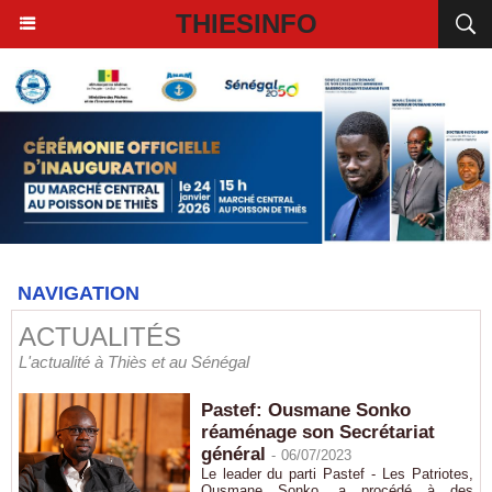
THIESINFO
NAVIGATION
ACTUALITÉS
L'actualité à Thiès et au Sénégal
Pastef: Ousmane Sonko
réaménage son Secrétariat
général
-
06/07/2023
Le leader du parti Pastef - Les Patriotes,
Ousmane Sonko, a procédé à des