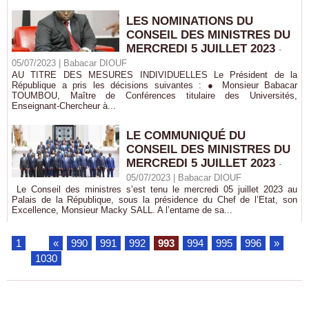
LES NOMINATIONS DU
CONSEIL DES MINISTRES DU
MERCREDI 5 JUILLET 2023
-
05/07/2023 |
Babacar DIOUF
AU TITRE DES MESURES INDIVIDUELLES Le Président de la
République a pris les décisions suivantes : ● Monsieur Babacar
TOUMBOU, Maître de Conférences titulaire des Universités,
Enseignant-Chercheur à...
LE COMMUNIQUÉ DU
CONSEIL DES MINISTRES DU
MERCREDI 5 JUILLET 2023
-
05/07/2023 |
Babacar DIOUF
Le Conseil des ministres s’est tenu le mercredi 05 juillet 2023 au
Palais de la République, sous la présidence du Chef de l’Etat, son
Excellence, Monsieur Macky SALL. A l’entame de sa...
1
...
«
990
991
992
993
994
995
996
»
...
1030