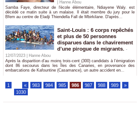
|
Hanne Abou
Samba Faye, directeur de l'école élémentaire, Ndiayene Waly. est
décédé ce matin suite à un malaise. Il était membre du jury pour le
Bfem au centre de Eladji Thiendella Fall de Mbirkilane. D'après...
Saint-Louis : 6 corps repêchés
et plus de 50 personnes
disparues dans le chavirement
d’une pirogue de migrants.
-
12/07/2023 |
Hanne Abou
Après la disparition d’au moins trois-cent (300) candidats à l’émigration
dont 86 secourus dans les Îles des Canaries, en provenance des
embarcations de Kafountine (Casamance), un autre accident en...
1
...
«
983
984
985
986
987
988
989
»
...
1030