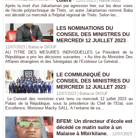
colère
-
12/07/2023 |
Hanne Abou
Après la mort d'un Jakartaman par agression hier, sur les deux voies
de l'école polytechnique de Thiès, un autre Jakartaman nommé Baba
est décédé ce mercredi à l'hôpital régional de Thiès. Selon les...
LES NOMINATIONS DU
CONSEIL DES MINISTRES DU
MERCREDI 12 JUILLET 2023
-
12/07/2023 |
Babacar DIOUF
AU TITRE DES MESURES INDIVIDUELLES Le Président de la
République a pris les décisions suivantes : • Au titre du Ministère Des
Affaires étrangères et des Sénégalais de l’Extérieur Le Général...
LE COMMUNIQUÉ DU
CONSEIL DES MINISTRES DU
MERCREDI 12 JUILLET 2023
-
12/07/2023 |
Babacar DIOUF
Le Conseil des ministres s’est tenu ce mercredi 12 juillet 2023 au
Palais de la République, sous la présidence du Chef de l’Etat, son
Excellence, Monsieur Macky SALL. A l’entame de sa...
BFEM: Un directeur d'école est
décédé ce matin suite à un
Malaise à Mbirkilane.
-
12/07/2023