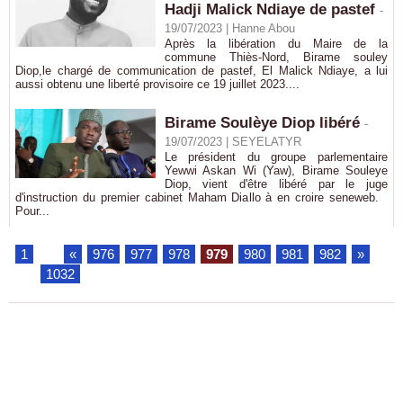
Hadji Malick Ndiaye de pastef
-
19/07/2023 |
Hanne Abou
Après la libération du Maire de la
commune Thiès-Nord, Birame souley
Diop,le chargé de communication de pastef, El Malick Ndiaye, a lui
aussi obtenu une liberté provisoire ce 19 juillet 2023....
Birame Soulèye Diop libéré
-
19/07/2023 |
SEYELATYR
Le président du groupe parlementaire
Yewwi Askan Wi (Yaw), Birame Souleye
Diop, vient d'être libéré par le juge
d'instruction du premier cabinet Maham Diallo à en croire seneweb.
Pour...
1
...
«
976
977
978
979
980
981
982
»
...
1032