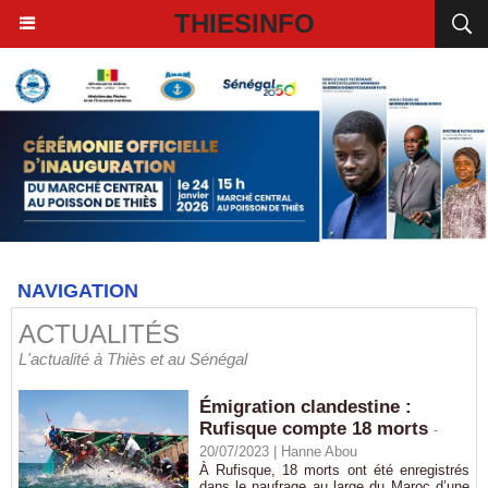
THIESINFO
NAVIGATION
ACTUALITÉS
L'actualité à Thiès et au Sénégal
Émigration clandestine :
Rufisque compte 18 morts
-
20/07/2023 |
Hanne Abou
À Rufisque, 18 morts ont été enregistrés
dans le naufrage au large du Maroc d’une