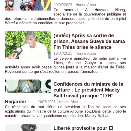
20/07/2023 |
Hanne Abou
Ce mercredi, Al Hassane Niang,
spécialiste de la gouvernance publique et
des réformes institutionnelles et démocratiques, président du parti jittel
Waref a déclaré sa candidature aux prochaines...
(Vidéo) Après sa sortie de
prison, Assane Gueye de sama
Fm Thiès brise le silence
-
19/07/2023 |
Hanne Abou
Le célèbre animateur de radio sama Fm
Thiès, Assane Gueye a repris ses
activités après avoir passé quinze jours à la maison d'arrêt de Thiès.
Revenant sur ce qui s'est réellement passé, l'animateur...
Confidences du ministre de la
culture : Le président Macky
Sall travail presque "17H"
Regardez ...
-
19/07/2023 |
Hanne Abou
Ce n'est pas du tout d'être un président si l'on se base de ses
explications du ministre de la culture Alioune sow.Dans cette vidéo le
ministre retrace la vie quotidienne du président Macky Sall au...
Liberté provisoire pour El