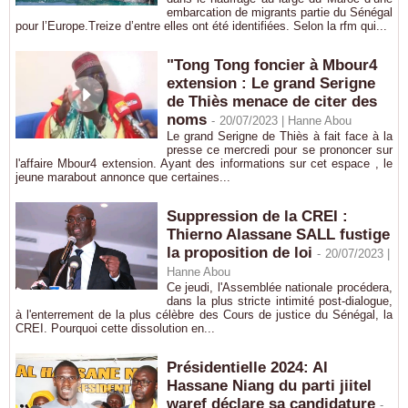
embarcation de migrants partie du Sénégal
pour l’Europe.Treize d’entre elles ont été identifiées. Selon la rfm qui...
"Tong Tong foncier à Mbour4
extension : Le grand Serigne
de Thiès menace de citer des
noms
-
20/07/2023 |
Hanne Abou
Le grand Serigne de Thiès à fait face à la
presse ce mercredi pour se prononcer sur
l'affaire Mbour4 extension. Ayant des informations sur cet espace , le
jeune marabout annonce que certaines...
Suppression de la CREI :
Thierno Alassane SALL fustige
la proposition de loi
-
20/07/2023 |
Hanne Abou
Ce jeudi, l'Assemblée nationale procédera,
dans la plus stricte intimité post-dialogue,
à l'enterrement de la plus célèbre des Cours de justice du Sénégal, la
CREI. Pourquoi cette dissolution en...
Présidentielle 2024: Al
Hassane Niang du parti jiitel
waref déclare sa candidature
-