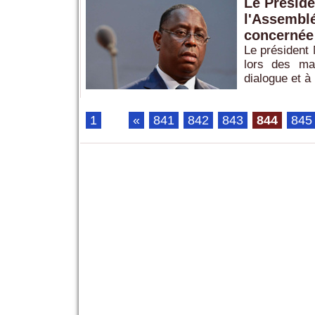
Le Préside
l'Assemblée
concernée
Le président 
lors des man
dialogue et à 
1
...
«
841
842
843
844
845