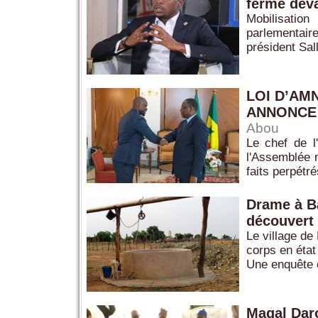
ferme deva
Mobilisatio
parlementaire
président Sal
LOI D’AM
ANNONCE
Abou
Le chef de l
l'Assemblée n
faits perpétré
Drame à B
découvert 
Le village d
corps en état
Une enquête e
Magal Dar