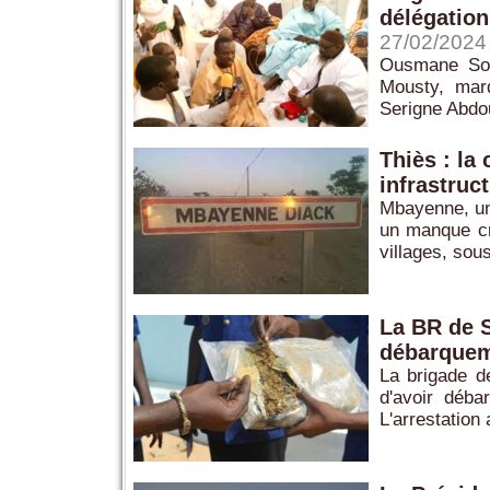
délégatio
27/02/2024
Ousmane Son
Mousty, marq
Serigne Abdou
Thiès : l
infrastruct
Mbayenne, un
un manque cri
villages, sou
La BR de S
débarquem
La brigade d
d'avoir déba
L'arrestation