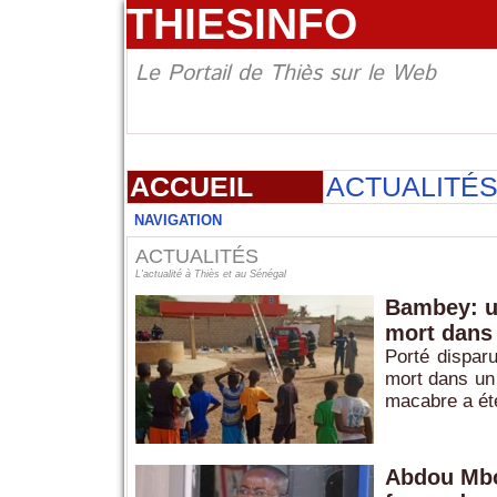
THIESINFO
Le Portail de Thiès sur le Web
ACCUEIL
ACTUALITÉ
NAVIGATION
ACTUALITÉS
L'actualité à Thiès et au Sénégal
Bambey: un
mort dans 
Porté dispar
mort dans un 
macabre a été 
Abdou Mbow