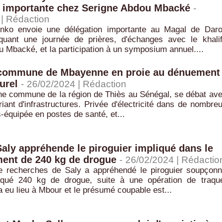
n importante chez Serigne Abdou Mbacké
-
 |
Rédaction
ko envoie une délégation importante au Magal de Dar
uant une journée de prières, d'échanges avec le khali
 Mbacké, et la participation à un symposium annuel....
a commune de Mbayenne en proie au dénuement
urel
-
26/02/2024 |
Rédaction
e commune de la région de Thiès au Sénégal, se débat av
ant d'infrastructures. Privée d'électricité dans de nombre
s-équipée en postes de santé, et...
aly appréhende le piroguier impliqué dans le
ent de 240 kg de drogue
-
26/02/2024 |
Rédactio
e recherches de Saly a appréhendé le piroguier soupçon
rqué 240 kg de drogue, suite à une opération de traqu
 a eu lieu à Mbour et le présumé coupable est...