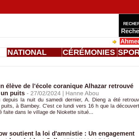
RECHE
Reche
Ahmed Saloum
S
NATIONAL
CÉRÉMONIES
SPO
 élève de l'école coranique Alhazar retrouvé
un puits
-
27/02/2024 |
Hanne Abou
u depuis la nuit du samedi dernier, A. Dieng a été retrou
puits, à Bambey. C'est ce lundi vers 16 h que la découver
faite dans le village de Niokette situé...
 soutient la loi d'amnistie : Un engagement