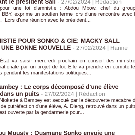
nt le président Sall
-
27/02/2024 |
Rédaction
n pour une loi d'amnistie : Abdou Mbow, chef du grou
 BBY, exprime un soutien ferme lors d'une rencontre avec 
l. Lors d'une réunion avec le président...
NISTIE POUR SONKO & CIE: MACKY SALL
 UNE BONNE NOUVELLE
-
27/02/2024 |
Hanne
'État va saisir mercredi prochain en conseil des ministr
ationale par un projet de loi. Elle va prendre en compte l
s pendant les manifestations politiques...
ambey : Le corps décomposé d'une élève
dans un puits
-
27/02/2024 |
Rédaction
e Niokette à Bambey est secoué par la découverte macabre 
 de putréfaction d'une élève, A. Dieng, retrouvé dans un puit
st ouverte par la gendarmerie pour...
ou Mousty : Ousmane Sonko envoie une