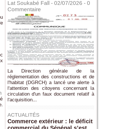
Lat Soukabé Fall - 02/07/2026 -
0
Commentaire
ou
fe
ec
ux
La Direction générale de la
réglementation des constructions et de
l'habitat (DGRCH) a lancé une alerte à
l'attention des citoyens concernant la
n
circulation d'un faux document relatif à
né
l'acquisition...
e.
ACTUALITÉS
Commerce extérieur : le déficit
commercial du Sénégal s’est