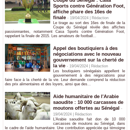
Coupe du Sénégal : Casa
Sports contre Génération Foot,
affiche phare des 16es de
finale
-
19/04/2024 |
Rédaction
Le tirage au sort des 16es de finale de la
Coupe du Sénégal révèle des affiches
passionnantes, notamment Casa Sports contre Génération Foot,
rappelant la finale de 2015. Les amateurs de football...
Appel des boutiquiers à des
négociations avec le nouveau
gouvernement sur la cherté de
la vie
-
19/04/2024 |
Rédaction
Les boutiquiers sénégalais appellent le
gouvernement à des négociations pour
faire face à la cherté de la vie. Leur demande comprend la réduction
des prix alimentaires et des loyers, ainsi que des...
Aide humanitaire de l'Arabie
saoudite : 10 000 carcasses de
moutons offertes au Sénégal
-
19/04/2024 |
Rédaction
L'Arabie saoudite fait don de 10 000
carcasses de moutons au Sénégal, dans
le cadre de l'aide humanitaire. Une contribution appréciée qui témoigne