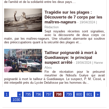
de l'amitié et de la solidarité entre les deux pays....
Tragédie sur les plages :
Découverte de 7 corps par les
maîtres-nageurs
-
19/04/2024 |
Rédaction
Sept noyades récentes sont signalées,
avec la découverte de deux corps ce
matin, par les maîtres-nageurs. Une situation alarmante qui soulève
des préoccupations quant à la sécurité des plages et...
Tailleur poignardé à mort à
Guediawaye: le principal
suspect arrêté
-
19/04/2024 |
Hanne
Abou
Fin de récréation pour le présumé
meurtrier de Ndioufa Guèye qui avait
poignardé à mort le tailleur à Guediawaye. Le suspect, P. M. Cissé, a
été interpellé prés du Lycée Delafosse par les hommes du...
1
...
«
795
796
797
798
799
800
801
»
...
1030