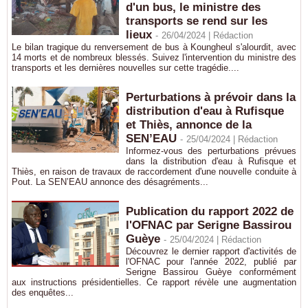
d'un bus, le ministre des
transports se rend sur les
lieux
-
26/04/2024 |
Rédaction
Le bilan tragique du renversement de bus à Koungheul s'alourdit, avec
14 morts et de nombreux blessés. Suivez l'intervention du ministre des
transports et les dernières nouvelles sur cette tragédie....
Perturbations à prévoir dans la
distribution d'eau à Rufisque
et Thiès, annonce de la
SEN’EAU
-
25/04/2024 |
Rédaction
Informez-vous des perturbations prévues
dans la distribution d'eau à Rufisque et
Thiès, en raison de travaux de raccordement d'une nouvelle conduite à
Pout. La SEN’EAU annonce des désagréments...
Publication du rapport 2022 de
l'OFNAC par Serigne Bassirou
Guèye
-
25/04/2024 |
Rédaction
Découvrez le dernier rapport d'activités de
l'OFNAC pour l'année 2022, publié par
Serigne Bassirou Guèye conformément
aux instructions présidentielles. Ce rapport révèle une augmentation
des enquêtes...