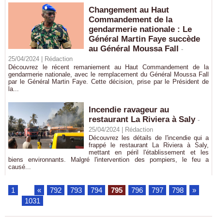
Changement au Haut
Commandement de la
gendarmerie nationale : Le
Général Martin Faye succède
au Général Moussa Fall
-
25/04/2024 |
Rédaction
Découvrez le récent remaniement au Haut Commandement de la
gendarmerie nationale, avec le remplacement du Général Moussa Fall
par le Général Martin Faye. Cette décision, prise par le Président de
la...
Incendie ravageur au
restaurant La Riviera à Saly
-
25/04/2024 |
Rédaction
Découvrez les détails de l'incendie qui a
frappé le restaurant La Riviera à Saly,
mettant en péril l'établissement et les
biens environnants. Malgré l'intervention des pompiers, le feu a
causé...
1
...
«
792
793
794
795
796
797
798
»
...
1031