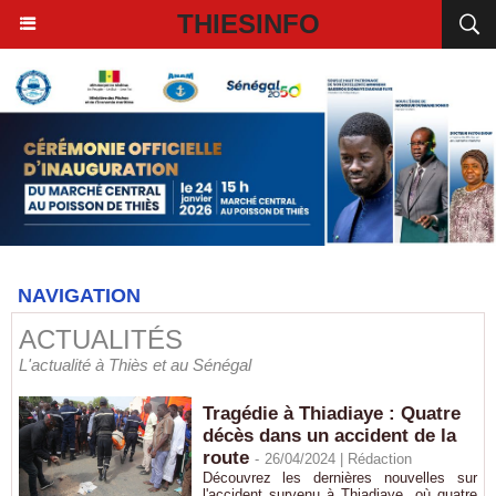
THIESINFO
NAVIGATION
ACTUALITÉS
L'actualité à Thiès et au Sénégal
Tragédie à Thiadiaye : Quatre
décès dans un accident de la
route
-
26/04/2024 |
Rédaction
Découvrez les dernières nouvelles sur
l'accident survenu à Thiadiaye, où quatre