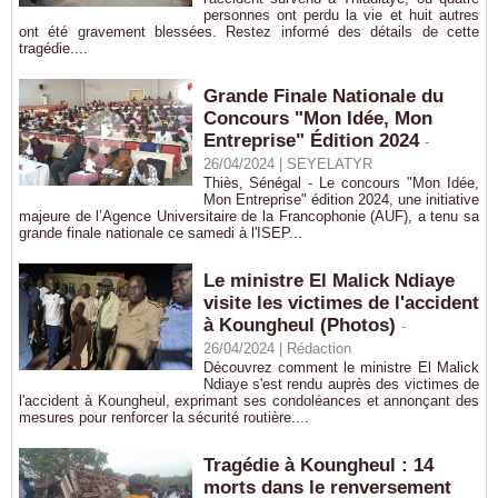
personnes ont perdu la vie et huit autres
ont été gravement blessées. Restez informé des détails de cette
tragédie....
Grande Finale Nationale du
Concours "Mon Idée, Mon
Entreprise" Édition 2024
-
26/04/2024 |
SEYELATYR
Thiès, Sénégal - Le concours "Mon Idée,
Mon Entreprise" édition 2024, une initiative
majeure de l’Agence Universitaire de la Francophonie (AUF), a tenu sa
grande finale nationale ce samedi à l'ISEP...
Le ministre El Malick Ndiaye
visite les victimes de l'accident
à Koungheul (Photos)
-
26/04/2024 |
Rédaction
Découvrez comment le ministre El Malick
Ndiaye s'est rendu auprès des victimes de
l'accident à Koungheul, exprimant ses condoléances et annonçant des
mesures pour renforcer la sécurité routière....
Tragédie à Koungheul : 14
morts dans le renversement