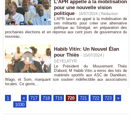
L’APR appelle à la mobilisation
pour une nouvelle vision
politique
-
16/07/2024 |
Rédaction
L’APR lance un appel à la mobilisation de
ses militants pour créer une alternative
politique au Sénégal, en préparation des
prochaines élections et en réponse aux cent jours de gouvernance du
nouveau...
Habib Vitin: Un Nouvel Élan
pour Thiès
-
15/07/2024 |
SEYELATYR
Le Président du Mouvement Thiès
D'abord, M Habib Vitin a remis des lots de
matériels sportifs aux ASC de Dianéken,
Wago, et Som, marquant son soutien indéfectible aux associations
locales. Ce geste,...
1
...
«
717
718
719
720
721
722
723
»
...
1030