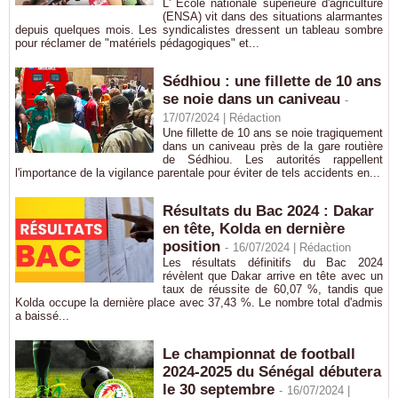
L' Ecole nationale supérieure d'agriculture
(ENSA) vit dans des situations alarmantes
depuis quelques mois. Les syndicalistes dressent un tableau sombre
pour réclamer de "matériels pédagogiques" et...
Sédhiou : une fillette de 10 ans
se noie dans un caniveau
-
17/07/2024 |
Rédaction
Une fillette de 10 ans se noie tragiquement
dans un caniveau près de la gare routière
de Sédhiou. Les autorités rappellent
l'importance de la vigilance parentale pour éviter de tels accidents en...
Résultats du Bac 2024 : Dakar
en tête, Kolda en dernière
position
-
16/07/2024 |
Rédaction
Les résultats définitifs du Bac 2024
révèlent que Dakar arrive en tête avec un
taux de réussite de 60,07 %, tandis que
Kolda occupe la dernière place avec 37,43 %. Le nombre total d'admis
a baissé...
Le championnat de football
2024-2025 du Sénégal débutera
le 30 septembre
-
16/07/2024 |