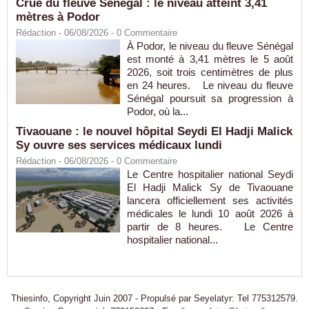
Crue du fleuve Sénégal : le niveau atteint 3,41
mètres à Podor
Rédaction
- 06/08/2026 -
0
Commentaire
À Podor, le niveau du fleuve Sénégal
est monté à 3,41 mètres le 5 août
2026, soit trois centimètres de plus
en 24 heures. Le niveau du fleuve
Sénégal poursuit sa progression à
Podor, où la...
Tivaouane : le nouvel hôpital Seydi El Hadji Malick
Sy ouvre ses services médicaux lundi
Rédaction
- 06/08/2026 -
0
Commentaire
Le Centre hospitalier national Seydi
El Hadji Malick Sy de Tivaouane
lancera officiellement ses activités
médicales le lundi 10 août 2026 à
partir de 8 heures. Le Centre
hospitalier national...
Thiesinfo, Copyright Juin 2007 - Propulsé par Seyelatyr: Tel 775312579.