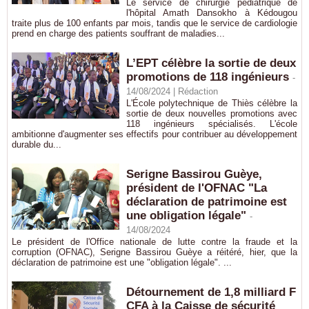
Le service de chirurgie pédiatrique de
l'hôpital Amath Dansokho à Kédougou
traite plus de 100 enfants par mois, tandis que le service de cardiologie
prend en charge des patients souffrant de maladies...
L’EPT célèbre la sortie de deux
promotions de 118 ingénieurs
-
14/08/2024 |
Rédaction
L'École polytechnique de Thiès célèbre la
sortie de deux nouvelles promotions avec
118 ingénieurs spécialisés. L'école
ambitionne d'augmenter ses effectifs pour contribuer au développement
durable du...
Serigne Bassirou Guèye,
président de l'OFNAC "La
déclaration de patrimoine est
une obligation légale"
-
14/08/2024
Le président de l'Office nationale de lutte contre la fraude et la
corruption (OFNAC), Serigne Bassirou Guèye a réitéré, hier, que la
déclaration de patrimoine est une "obligation légale". ...
Détournement de 1,8 milliard F
CFA à la Caisse de sécurité