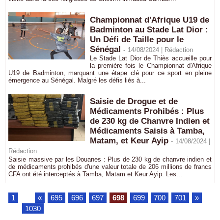
Championnat d'Afrique U19 de
Badminton au Stade Lat Dior :
Un Défi de Taille pour le
Sénégal
-
14/08/2024 |
Rédaction
Le Stade Lat Dior de Thiès accueille pour
la première fois le Championnat d'Afrique
U19 de Badminton, marquant une étape clé pour ce sport en pleine
émergence au Sénégal. Malgré les défis liés à...
Saisie de Drogue et de
Médicaments Prohibés : Plus
de 230 kg de Chanvre Indien et
Médicaments Saisis à Tamba,
Matam, et Keur Ayip
-
14/08/2024 |
Rédaction
Saisie massive par les Douanes : Plus de 230 kg de chanvre indien et
de médicaments prohibés d'une valeur totale de 206 millions de francs
CFA ont été interceptés à Tamba, Matam et Keur Ayip. Les...
1
...
«
695
696
697
698
699
700
701
»
...
1030