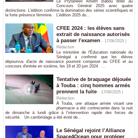
Le Prytanéen Ameth Babou brille au
Concours Général 2025 avec quatre
distinctions. L’édition confirme la domination des séries scientifiques et
la forte présence féminine. L’édition 2025 du...
CFEE 2024 : les élèves sans
extrait de naissance autorisés
à passer l'examen
-
17/06/2025 |
Rédaction
Le ministère de l'Éducation nationale du
Sénégal a confirmé que les élèves
dépourvus d'acte de naissance pourront composer au CFEE et au
concours d'entrée en sixième, les 19 et 20 juin 2024. ...
Tentative de braquage déjouée
à Touba : cinq hommes armés
prennent la fuite
-
17/06/2025 |
Rédaction
À Touba, une attaque armée visant une
pharmacie a été contrecarrée dans la nuit
de dimanche à lundi grâce à l’intervention rapide des forces de
sécurité. Un cambriolage a été évité de...
Le Sénégal rejoint l’Alliance
Space4Ocean pour protéger