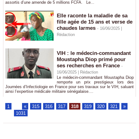
assortis d’une amende de 5 millions FCFA. Le...
Elle raconte la maladie de sa
fille agée de 15 ans et verse de
chaudes larmes
-
16/06/2025 |
Rédaction
VIH : le médecin-commandant
Moustapha Diop primé pour
ses recherches en France
-
16/06/2025 |
Rédaction
Le médecin-commandant Moustapha Diop
remporte un prix prestigieux lors des
Journées d’Infectiologie en France pour ses travaux sur le VIH, saluant
ainsi l’expertise médicale militaire sénégalaise....
1
...
«
315
316
317
318
319
320
321
»
...
1031