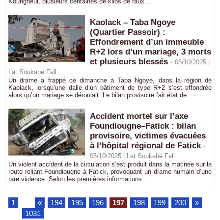
Koungheul, plusieurs centaines de kilos de faux...
Kaolack – Taba Ngoye
(Quartier Passoir) :
Effondrement d’un immeuble
R+2 lors d’un mariage, 3 morts
et plusieurs blessés
-
05/10/2025 |
Lat Soukabé Fall
Un drame a frappé ce dimanche à Taba Ngoye, dans la région de
Kaolack, lorsqu’une dalle d’un bâtiment de type R+2 s’est effondrée
alors qu’un mariage se déroulait. Le bilan provisoire fait état de...
Accident mortel sur l’axe
Foundiougne–Fatick : bilan
provisoire, victimes évacuées
à l’hôpital régional de Fatick
-
05/10/2025 | Lat Soukabé Fall
Un violent accident de la circulation s’est produit dans la matinée sur la
route reliant Foundiougne à Fatick, provoquant un drame humain d’une
rare violence. Selon les premières informations...
1
...
«
194
195
196
197
198
199
200
»
...
1031