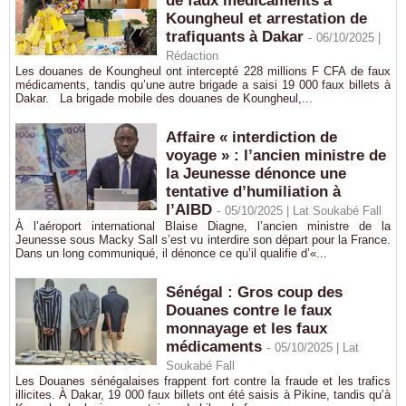
de faux médicaments à
Koungheul et arrestation de
trafiquants à Dakar
-
06/10/2025 |
Rédaction
Les douanes de Koungheul ont intercepté 228 millions F CFA de faux
médicaments, tandis qu’une autre brigade a saisi 19 000 faux billets à
Dakar. La brigade mobile des douanes de Koungheul,...
Affaire « interdiction de
voyage » : l’ancien ministre de
la Jeunesse dénonce une
tentative d’humiliation à
l’AIBD
-
05/10/2025 | Lat Soukabé Fall
À l’aéroport international Blaise Diagne, l’ancien ministre de la
Jeunesse sous Macky Sall s’est vu interdire son départ pour la France.
Dans un long communiqué, il dénonce ce qu’il qualifie d’«...
Sénégal : Gros coup des
Douanes contre le faux
monnayage et les faux
médicaments
-
05/10/2025 | Lat
Soukabé Fall
Les Douanes sénégalaises frappent fort contre la fraude et les trafics
illicites. À Dakar, 19 000 faux billets ont été saisis à Pikine, tandis qu’à