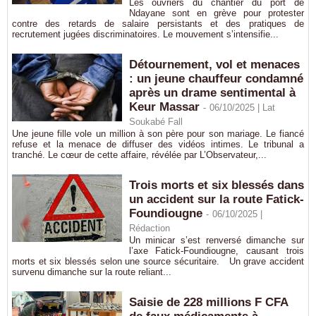
Les ouvriers du chantier du port de
Ndayane sont en grève pour protester
contre des retards de salaire persistants et des pratiques de
recrutement jugées discriminatoires. Le mouvement s’intensifie...
Détournement, vol et menaces
: un jeune chauffeur condamné
après un drame sentimental à
Keur Massar
-
06/10/2025 | Lat
Soukabé Fall
Une jeune fille vole un million à son père pour son mariage. Le fiancé
refuse et la menace de diffuser des vidéos intimes. Le tribunal a
tranché. Le cœur de cette affaire, révélée par L’Observateur,...
Trois morts et six blessés dans
un accident sur la route Fatick-
Foundiougne
-
06/10/2025 |
Rédaction
Un minicar s’est renversé dimanche sur
l’axe Fatick-Foundiougne, causant trois
morts et six blessés selon une source sécuritaire. Un grave accident
survenu dimanche sur la route reliant...
Saisie de 228 millions F CFA