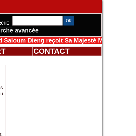
RCHE
rche avancée
m Dieng reçoit Sa Majesté Mansah Cissé au Sé
RT
CONTACT
rs
ou
r,