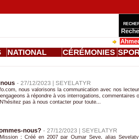
RECHE
Reche
Ahmed Salou
S
NATIONAL
CÉRÉMONIES
SPO
-nous
-
27/12/2023 |
SEYELATYR
fo.com, nous valorisons la communication avec nos lecteu
 engageons à répondre à vos interrogations, commentaires 
N'hésitez pas à nous contacter pour toute...
 sommes-nous?
-
27/12/2023 |
SEYELATYR
Mission : Créé en 2007 par Oumar Seye, alias Seyelaty